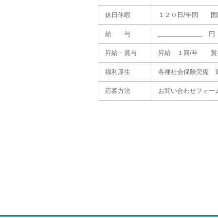
休日休暇
１２０日/年間 国
給 与
円 
昇給・賞与
昇給 １回/年 賞
福利厚生
各種社会保険完備 
応募方法
お問い合わせフォーム 