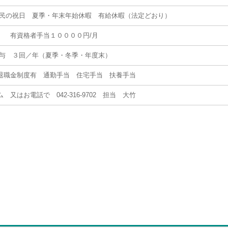
民の祝日 夏季・年末年始休暇 有給休暇（法定どおり）
有資格者手当１００００円/月
与 ３回／年（夏季・冬季・年度末）
退職金制度有 通勤手当 住宅手当 扶養手当
又はお電話で 042-316-9702 担当 大竹