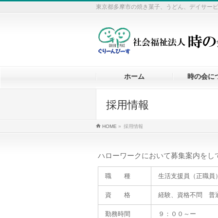
東京都多摩市の焼き菓子、うどん、デイサー
ホーム
時の会に
採用情報
HOME
»
採用情報
ハローワークにおいて募集案内をし
職 種
生活支援員（正職員
資 格
経験、資格不問 普
勤務時間
９：００～ー