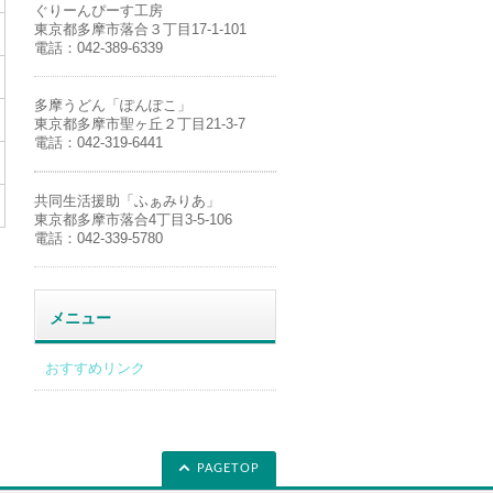
ぐりーんぴーす工房
東京都多摩市落合３丁目17-1-101
電話：042-389-6339
多摩うどん「ぽんぽこ」
東京都多摩市聖ヶ丘２丁目21-3-7
電話：042-319-6441
共同生活援助「ふぁみりあ」
東京都多摩市落合4丁目3-5-106
電話：042-339-5780
メニュー
おすすめリンク
PAGETOP