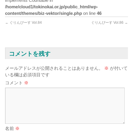
implements Countable in
/home/cloud1/tokinokai.or.jp/public_html/wp-
content/themes/biz-vektor/single.php
on line
46
←
ぐりんぴーす Vol.84
ぐりんぴーす Vol.86
→
コメントを残す
メールアドレスが公開されることはありません。
※
が付いて
いる欄は必須項目です
コメント
※
名前
※